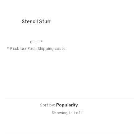
Stencil Stuff
€--,--
*
* Excl. tax Excl.
Shipping costs
Sort by:
Showing 1 - 1 of 1