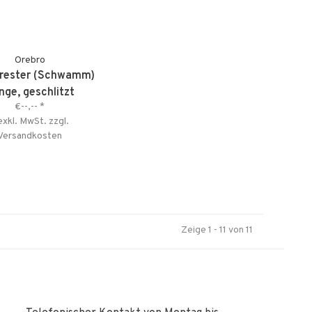
Orebro
orester (Schwamm)
nge, geschlitzt
€--,--
*
exkl. MwSt. zzgl.
Versandkosten
Zeige 1 - 11 von 11