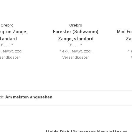
Orebro
Orebro
ngton Zange,
Forester (Schwamm)
Mini F
tandard
Zange, standard
Za
€--,--
*
€--,--
*
l. MwSt. zzgl.
* exkl. MwSt. zzgl.
* 
sandkosten
Versandkosten
ch: