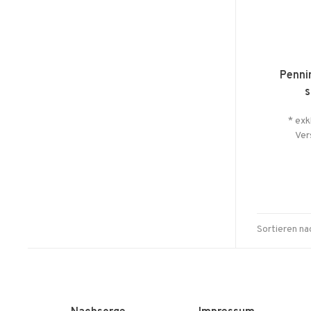
Penni
s
* exk
Ver
Sortieren na