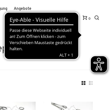
gung
Angebote
Anmelden / Kundenkonto anlegen
DE
0
eps