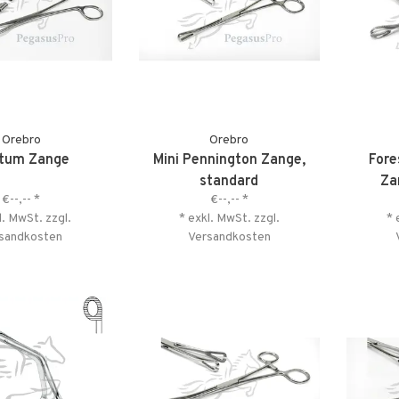
Orebro
Orebro
tum Zange
Mini Pennington Zange,
Fore
standard
Za
€--,--
*
€--,--
*
l. MwSt. zzgl.
* exkl. MwSt. zzgl.
* 
sandkosten
Versandkosten