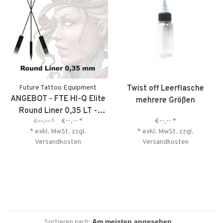
Future Tattoo Equipment
Twist off Leerflasche
ANGEBOT - FTE HI-Q Elite
mehrere Größen
Round Liner 0,35 LT -
€--,--
*
€--,--
*
€--,--
*
kurzes MHD
* exkl. MwSt. zzgl.
* exkl. MwSt. zzgl.
Versandkosten
Versandkosten
Sortieren nach: