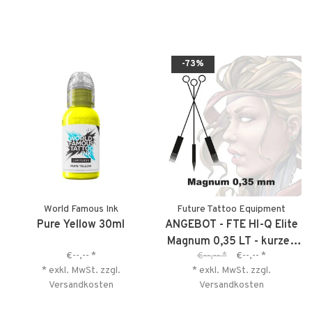
-73%
World Famous Ink
Future Tattoo Equipment
Pure Yellow 30ml
ANGEBOT - FTE HI-Q Elite
Magnum 0,35 LT - kurzes
€--,--
*
€--,--
*
€--,--
*
MHD
* exkl. MwSt. zzgl.
* exkl. MwSt. zzgl.
Versandkosten
Versandkosten