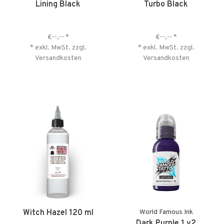
Lining Black
Turbo Black
€--,--
*
€--,--
*
* exkl. MwSt. zzgl.
* exkl. MwSt. zzgl.
Versandkosten
Versandkosten
Witch Hazel 120 ml
World Famous Ink
Dark Purple 1 v2