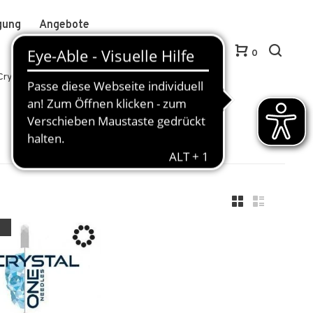
gung
Angebote
Anmelden / Kundenkonto anlegen
DE
0
Crystal 1 Needles
%