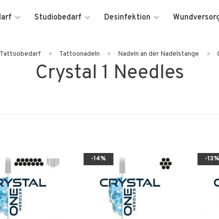
darf
Studiobedarf
Desinfektion
Wundversor
Tattoobedarf
Tattoonadeln
Nadeln an der Nadelstange
Crystal 1 Needles
-14%
-13