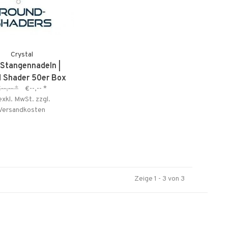
Crystal
Stangennadeln |
 Shader 50er Box
--,--
*
€--,--
*
exkl. MwSt. zzgl.
Versandkosten
Zeige 1 - 3 von 3