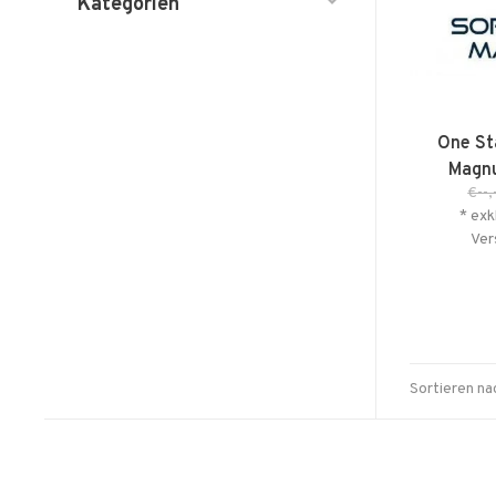
Kategorien
One St
Magn
€--,
* exk
Ver
Sortieren na