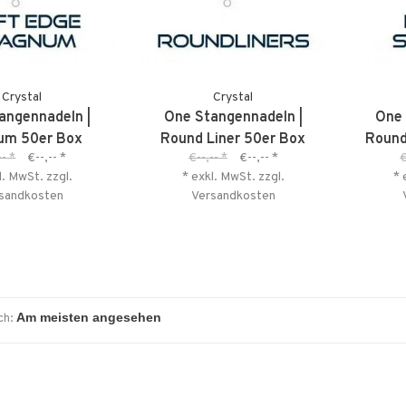
Crystal
Crystal
angennadeln |
One Stangennadeln |
One 
um 50er Box
Round Liner 50er Box
Round
--
*
€--,--
*
€--,--
*
€--,--
*
€
l. MwSt. zzgl.
* exkl. MwSt. zzgl.
* 
sandkosten
Versandkosten
ch: