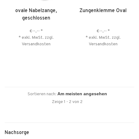
ovale Nabelzange,
Zungenklemme Oval
geschlossen
€--,--
*
€--,--
*
* exkl. MwSt. zzgl.
* exkl. MwSt. zzgl.
Versandkosten
Versandkosten
Sortieren nach:
Zeige 1 - 2 von 2
Nachsorge