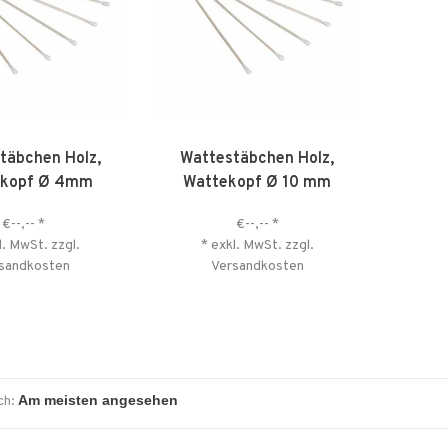
täbchen Holz,
Wattestäbchen Holz,
ekopf Ø 4mm
Wattekopf Ø 10 mm
€--,--
*
€--,--
*
l. MwSt. zzgl.
* exkl. MwSt. zzgl.
sandkosten
Versandkosten
ch: