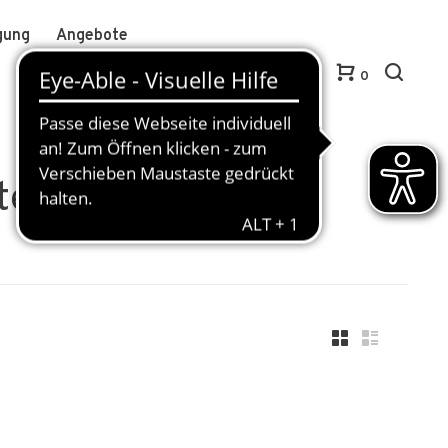
gung
Angebote
Anmelden / Kundenkonto anlegen
DE
0
te