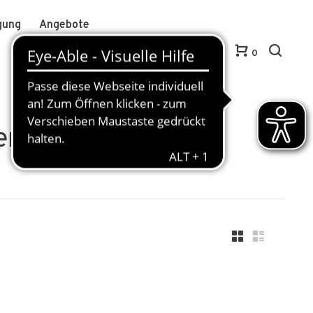
gung
Angebote
Anmelden / Kundenkonto anlegen
DE
0
ril