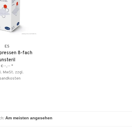
ES
pressen 8-fach
unsteril
€--,--
*
l. MwSt. zzgl.
sandkosten
ch: