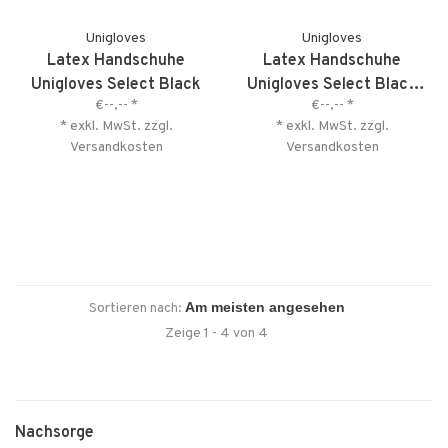
Unigloves
Unigloves
Latex Handschuhe
Latex Handschuhe
Unigloves Select Black
Unigloves Select Black
€--,--
*
€--,--
*
300
* exkl. MwSt. zzgl.
* exkl. MwSt. zzgl.
Versandkosten
Versandkosten
Sortieren nach:
Zeige 1 - 4 von 4
Nachsorge