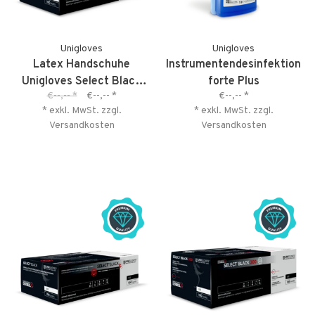
Unigloves
Unigloves
Latex Handschuhe
Instrumentendesinfektion
Unigloves Select Black
forte Plus
€--,--
*
€--,--
*
€--,--
*
300 - Angebot - kurzes
* exkl. MwSt. zzgl.
* exkl. MwSt. zzgl.
MHD
Versandkosten
Versandkosten