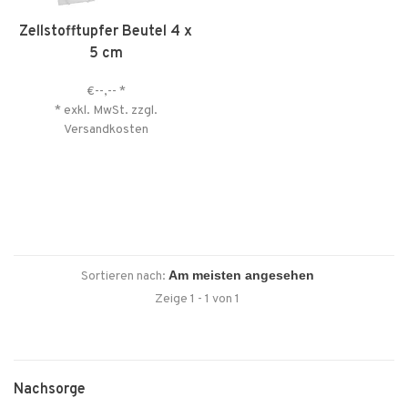
Zellstofftupfer Beutel 4 x
5 cm
€--,--
*
* exkl. MwSt. zzgl.
Versandkosten
Sortieren nach:
Zeige 1 - 1 von 1
Nachsorge