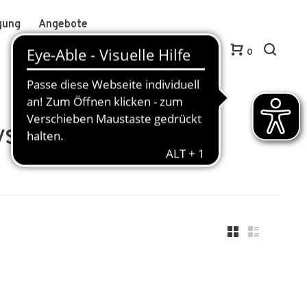
gung
Angebote
Anmelden / Kundenkonto anlegen
DE
0
ys