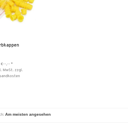
rbkappen
€--,--
*
l. MwSt. zzgl.
sandkosten
ch: