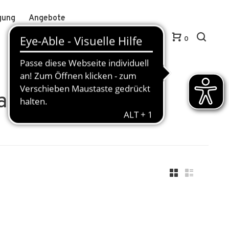
gung
Angebote
Anmelden / Kundenkonto anlegen
DE
0
Caps