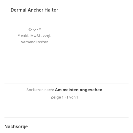
Dermal Anchor Halter
€--,--
*
* exkl. MwSt. zzgl.
Versandkosten
Sortieren nach:
Zeige 1 - 1 von 1
Nachsorge