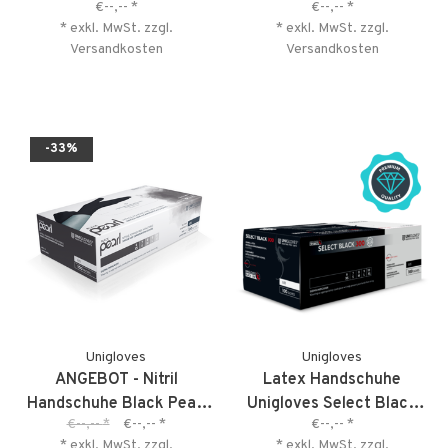
€--,--
*
€--,--
*
* exkl. MwSt. zzgl.
* exkl. MwSt. zzgl.
Versandkosten
Versandkosten
-33%
Unigloves
Unigloves
ANGEBOT - Nitril
Latex Handschuhe
Handschuhe Black Pearl
Unigloves Select Black
€--,--
*
€--,--
*
€--,--
*
Gr. S - kurzes MHD 04-
300
* exkl. MwSt. zzgl.
* exkl. MwSt. zzgl.