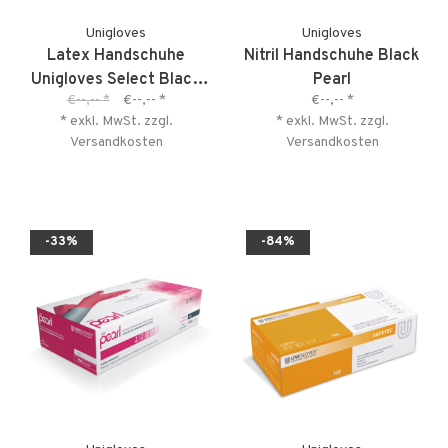
Unigloves
Unigloves
Latex Handschuhe
Nitril Handschuhe Black
Unigloves Select Black
Pearl
€--,--
*
€--,--
*
€--,--
*
300 - Angebot - kurzes
* exkl. MwSt. zzgl.
* exkl. MwSt. zzgl.
MHD
Versandkosten
Versandkosten
-33%
-84%