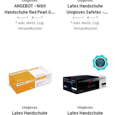
Unigloves
Unigloves
ANGEBOT - Nitril
Latex Handschuhe
Handschuhe Red Pearl GR.
Unigloves Safetec -
€--,--
*
€--,--
*
€--,--
*
€--,--
*
S - kurzes MHD 01-2027
Angebot-kurzes MHD
* exkl. MwSt. zzgl.
* exkl. MwSt. zzgl.
Versandkosten
Versandkosten
Unigloves
Unigloves
Latex Handschuhe
Latex Handschuhe