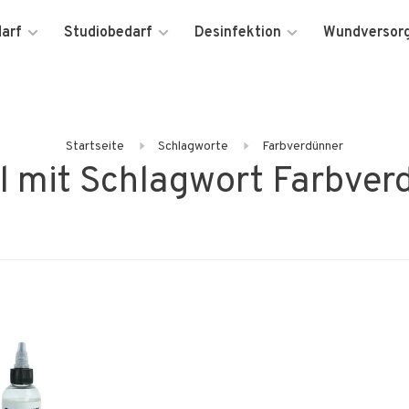
darf
Studiobedarf
Desinfektion
Wundversor
Startseite
Schlagworte
Farbverdünner
el mit Schlagwort Farbver