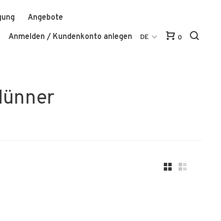
gung
Angebote
Anmelden / Kundenkonto anlegen
DE
0
dünner