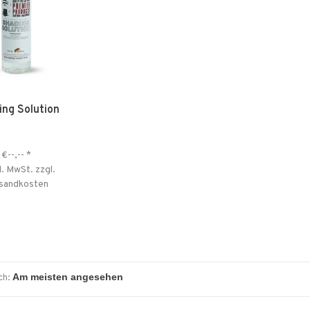
ing Solution
€--,--
*
l. MwSt. zzgl.
sandkosten
ch: