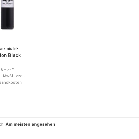
ynamic Ink
ion Black
€--,--
*
l. MwSt. zzgl.
sandkosten
ch: