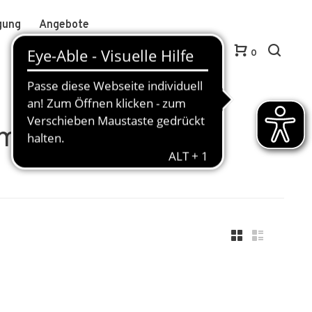
gung
Angebote
Anmelden / Kundenkonto anlegen
DE
0
amik