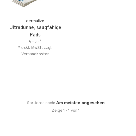
dermalize
Ultradünne, saugfähige
Pads
€--,--
*
* exkl. MwSt. zzgl.
Versandkosten
Sortieren nach:
Zeige 1 - 1 von 1