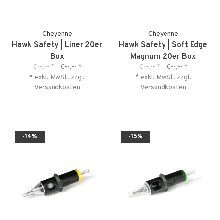
Cheyenne
Cheyenne
Hawk Safety | Liner 20er
Hawk Safety | Soft Edge
Box
Magnum 20er Box
€--,--
*
€--,--
*
€--,--
*
€--,--
*
* exkl. MwSt. zzgl.
* exkl. MwSt. zzgl.
Versandkosten
Versandkosten
-14%
-15%