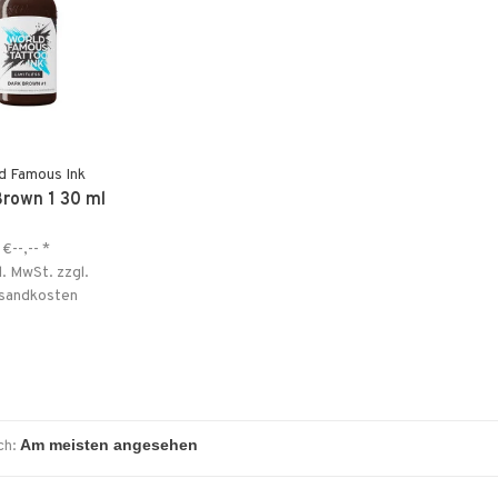
d Famous Ink
Brown 1 30 ml
€--,--
*
l. MwSt. zzgl.
sandkosten
ch: