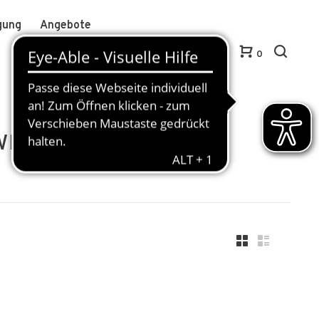
gung
Angebote
Anmelden / Kundenkonto anlegen
DE
0
wn