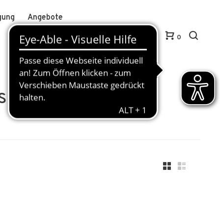
gung
Angebote
Anmelden / Kundenkonto anlegen
DE
0
sie