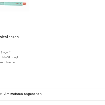
siestanzen
€--,--
*
l. MwSt. zzgl.
sandkosten
ch: