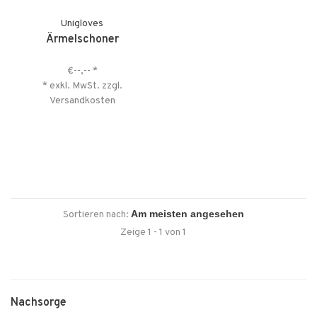
Unigloves
Ärmelschoner
€--,--
*
* exkl. MwSt. zzgl.
Versandkosten
Sortieren nach:
Zeige 1 - 1 von 1
Nachsorge