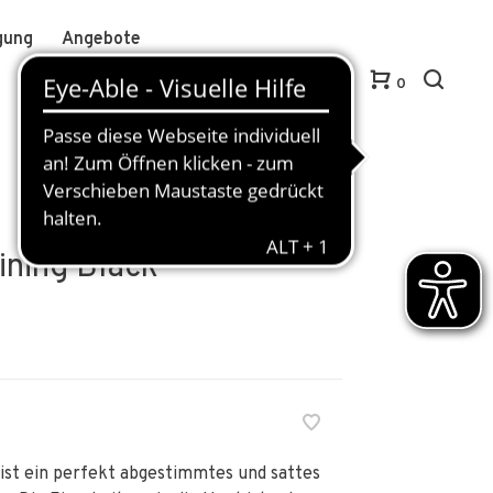
gung
Angebote
Anmelden / Kundenkonto anlegen
DE
0
ining Black
ist ein perfekt abgestimmtes und sattes