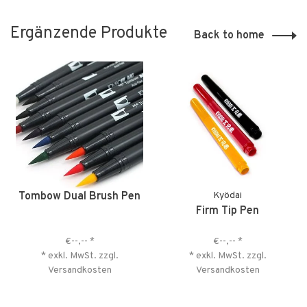
Ergänzende Produkte
Back to home
Tombow Dual Brush Pen
Kyödai
Firm Tip Pen
€--,--
*
€--,--
*
* exkl. MwSt. zzgl.
* exkl. MwSt. zzgl.
Versandkosten
Versandkosten