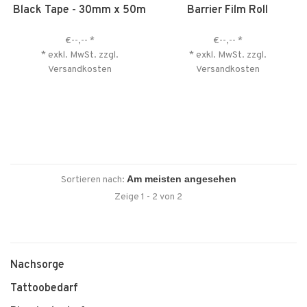
Black Tape - 30mm x 50m
Barrier Film Roll
€--,--
*
€--,--
*
* exkl. MwSt. zzgl.
* exkl. MwSt. zzgl.
Versandkosten
Versandkosten
Sortieren nach:
Zeige 1 - 2 von 2
Nachsorge
Tattoobedarf