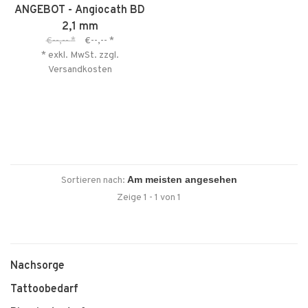
ANGEBOT - Angiocath BD
2,1 mm
€--,--
*
€--,--
*
* exkl. MwSt. zzgl.
Versandkosten
Sortieren nach:
Zeige 1 - 1 von 1
Nachsorge
Tattoobedarf