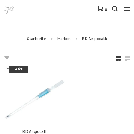
0
Startseite
Marken
BD Angiocath
-46%
BD Angiocath