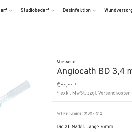
darf
Studiobedarf
Desinfektion
Wundversor
Startseite
Angiocath BD 3,4
€--,--
*
* exkl. MwSt. zzgl.
Versandkosten
Artikelnummer
31007-G12
Die XL Nadel. Länge 76mm