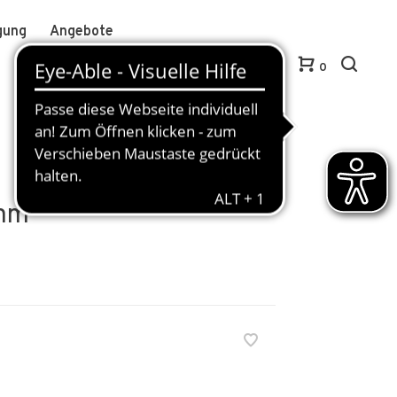
gung
Angebote
Anmelden / Kundenkonto anlegen
DE
0
 mm