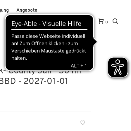
gung
Angebote
Anmelden / Kundenkonto anlegen
DE
0
 County Jail - 30 ml -
t BBD - 2027-01-01