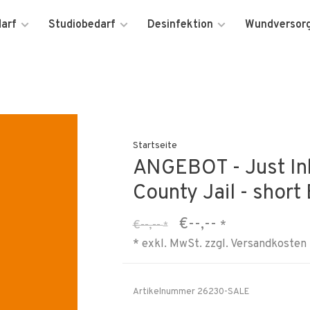
darf
Studiobedarf
Desinfektion
Wundversor
Startseite
ANGEBOT - Just Ink-
County Jail - shor
€--,--
€--,--
*
*
* exkl. MwSt. zzgl.
Versandkosten
Artikelnummer
26230-SALE