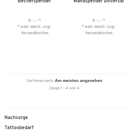
Becherspender
Wandspender universal
€--,--
*
€--,--
*
* exkl. MwSt. zzgl.
* exkl. MwSt. zzgl.
Versandkosten
Versandkosten
Sortieren nach:
Zeige 1 - 4 von 4
Nachsorge
Tattoobedarf